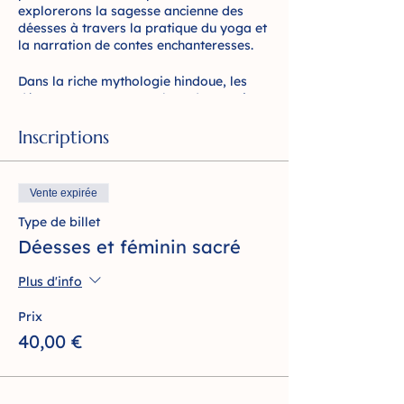
explorerons la sagesse ancienne des
déesses à travers la pratique du yoga et
la narration de contes enchanteresses.
Dans la riche mythologie hindoue, les
déesses occupent une place de premier
plan, incarnant différentes facettes de la
divinité féminine et symbolisant des
Inscriptions
qualités telles que la force, la
compassion, la sagesse et la créativité.
Ces déesses, avec leurs histoires
Vente expirée
captivantes, offrent des enseignements
précieux pour notre développement
Type de billet
spirituel et personnel.
Déesses et féminin sacré
Lors de cet atelier, nous plongerons dans
Plus d'info
cet univers fascinant en explorant les
postures de yoga associées à chaque
Prix
déesse, tout en écoutant les contes qui
40,00 €
les entourent.
Préparez-vous à vous plonger dans un
univers de sagesse, de grâce et de
puissance féminine. Nous sommes