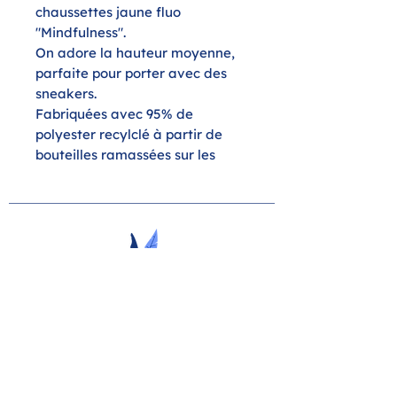
chaussettes jaune fluo
"Mindfulness".
On adore la hauteur moyenne,
parfaite pour porter avec des
sneakers.
Fabriquées avec 95% de
polyester recylclé à partir de
bouteilles ramassées sur les
plages.
Taille unique.
YOGA
11 rue de la liberté - Liège