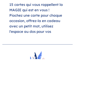
15 cartes qui vous rappellent la
MAGIE qui est en vous !
Piochez une carte pour chaque
occasion, offrez-la en cadeau
avec un petit mot, utilisez
l'espace au dos pour vos
pensées personnelles...
Chaque carte est imprimée sur
un carton de haute qualité d'une
épaisseur d'environ 0,2 mm. Le
charme du papier naturel se
reflète dans les petites
irrégularités occasionnelles
causées par les fibres naturelles
YOGA
du papier, donnant à chaque
11 rue de la liberté - Liège
carte un caractère unique.
33 rue des combattants -
Lambermont
Détails du produit :