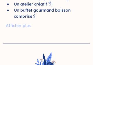
Un atelier créatif 🖐️
Un buffet gourmand boisson 
comprise 🍾
Afficher plus
YOGA
11 rue de la liberté - Liège
33 rue des combattants -
Lambermont