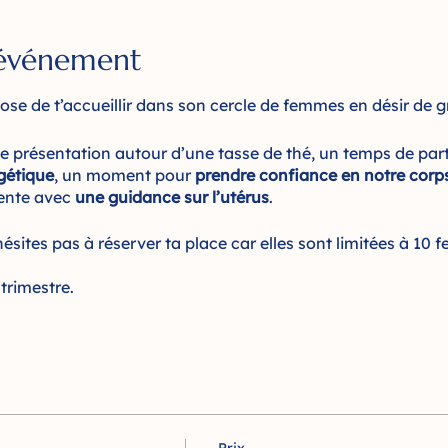
'événement
ose de t’accueillir dans son cercle de femmes en désir de g
e présentation autour d’une tasse de thé, un temps de par
gétique
, un moment pour
prendre confiance en notre corps
tente avec
une guidance sur l’utérus
.
n’hésites pas à réserver ta place car elles sont limitées à 10
 trimestre.
érapeute holistique. Mais également maman depuis le mois
alière pendant 11 ans et depuis juin 2023 j’ai quitté l’hôpit
nelle et privée.