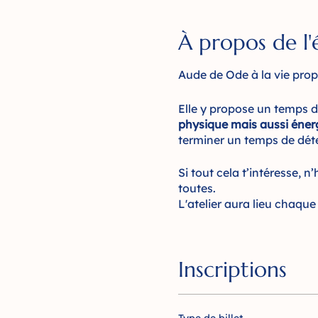
À propos de l
Aude de Ode à la vie prop
Elle y propose un temps d
physique mais aussi éner
terminer un temps de dé
Si tout cela t’intéresse, 
toutes.
L'atelier aura lieu chaque
Aude Smeets
Inscriptions
Je suis sage femme et th
J’ai été sage femme hospit
équilibre de vie profession