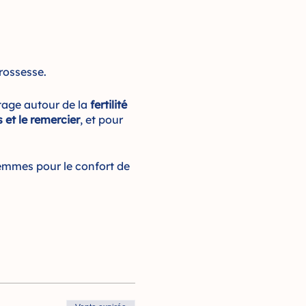
rossesse.
tage autour de la
fertilité
 et le remercier
, et pour
 femmes pour le confort de
 de mai 2022.
al pour un meilleur