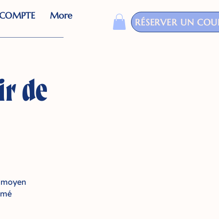
COMPTE
More
RÉSERVER UN COU
ir de
on moyen
emé