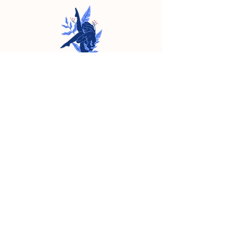
YOGA
11 rue de la liberté - Liège
33 rue des combattants -
Lambermont
Recevoir la newletter
S'inscrire