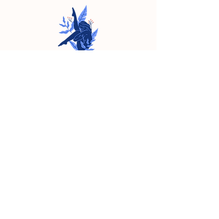
YOGA
11 rue de la liberté - Liège
33 rue des combattants -
Lambermont
Recevoir la newletter
S'inscrire