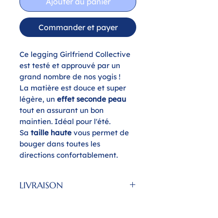
Ajouter au panier
Commander et payer
Ce legging Girlfriend Collective
est testé et approuvé par un
grand nombre de nos yogis !
La matière est douce et super
légère, un
effet seconde peau
tout en assurant un bon
maintien. Idéal pour l'été.
Sa
taille haute
vous permet de
bouger dans toutes les
directions confortablement.
Ce modèle long arrive sous la
cheville.
LIVRAISON
Produit à 79% à partir de
plastique recyclé (bouteilles et
Les livraisons se font au studio
filets de pêche).
Sunshine Yoga à Liège ou