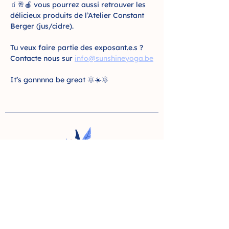
🧃🥂🍎 vous pourrez aussi retrouver les 
délicieux produits de l’Atelier Constant 
Berger (jus/cidre).
Tu veux faire partie des exposant.e.s ? 
Contacte nous sur 
info@sunshineyoga.be
It’s gonnnna be great 🌞☀️🌞
YOGA
11 rue de la liberté - Liège
33 rue des combattants -